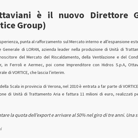
taviani è il nuovo Direttore 
tice Group)
perienza, punta al rafforzamento sul Mercato interno e all’espansione este
re Generale di LORAN, azienda leader nella produzione di Unità di Tratta
onoscitore del Mercato del Riscaldamento, della Ventilazione e del Cond
 in Ferroli e Aermec, poi come Imprenditore con Hidros S.p.A, Ottav
ale di VORTICE, che lascia l’interim.
della Scala in provincia di Verona, nel 2010 è entrata a far parte di VORTI
ne di Unità di Trattamento Aria e fattura 11 milioni di euro, realizzati per
tare la quota dell’export e arrivare al 50% nel giro di tre anni. Una sf
i