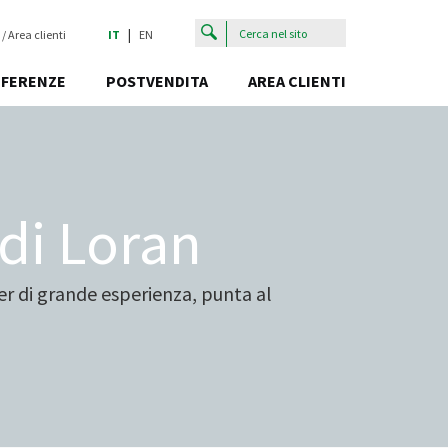
|
 / Area clienti
IT
EN
EFERENZE
POSTVENDITA
AREA CLIENTI
di Loran
r di grande esperienza, punta al