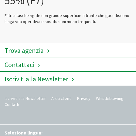
55% (F7)
CONTATTI
Filtri a tasche rigide con grande superficie filtrante che garantiscono
LOGIN / AREA CLIENTI
lunga vita operativa e sostituzioni meno frequenti.
Trova agenzia
Contattaci
Iscriviti alla Newsletter
Iscriviti alla Newsletter
Area clienti
Privacy
Whistleblowing
Contatti
Seleziona lingua: