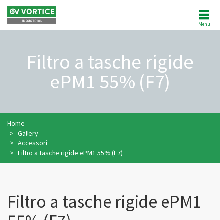
Menu
CHI SIAMO
Filtro a tasche rigide
NEWS
ePM1 55% (F7)
PRODOTTI
SOFTWARE
Home
Gallery
Accessori
REFERENZE
Filtro a tasche rigide ePM1 55% (F7)
POSTVENDITA
Filtro a tasche rigide ePM1
AREA CLIENTI