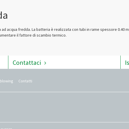
da
 ad acqua fredda. La batteria è realizzata con tubi in rame spessore 0.40 m
umentare il fattore di scambio termico.
Contattaci
I
eblowing
Contatti