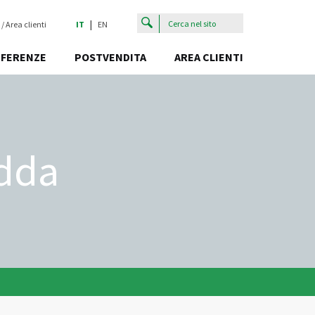
|
 / Area clienti
IT
EN
EFERENZE
POSTVENDITA
AREA CLIENTI
edda